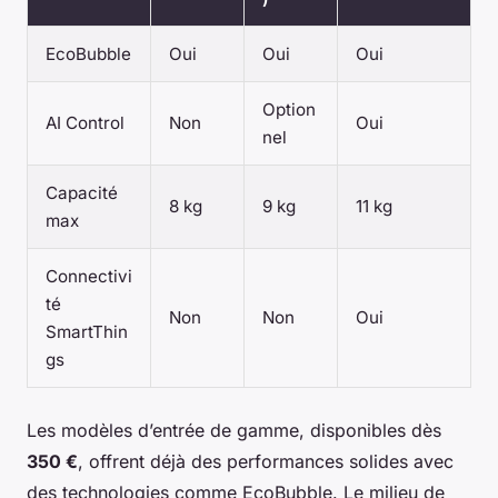
EcoBubble
Oui
Oui
Oui
Option
AI Control
Non
Oui
nel
Capacité
8 kg
9 kg
11 kg
max
Connectivi
té
Non
Non
Oui
SmartThin
gs
Les modèles d’entrée de gamme, disponibles dès
350 €
, offrent déjà des performances solides avec
des technologies comme EcoBubble. Le milieu de