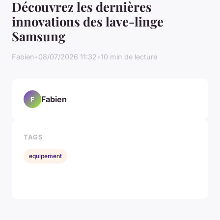
Découvrez les dernières
innovations des lave-linge
Samsung
Fabien
•
08/07/2026 11:32
•
10 min de lecture
Fabien
F
TAGS
equipement