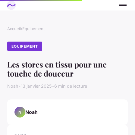
Accueil
›
Equipement
EQUIPEMENT
Les stores en tissu pour une
touche de douceur
Noah
•
13 janvier 2025
•
6 min de lecture
Noah
N