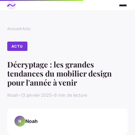
Accueil
›
Actu
ACTU
Décryptage : les grandes
tendances du mobilier design
pour l'année à venir
Noah
•
13 janvier 2025
•
6 min de lecture
Noah
N