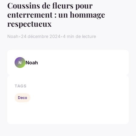
Coussins de fleurs pour
enterrement : un hommage
respectueux
Noah
•
24 décembre 2024
•
4 min de lecture
Noah
N
TAGS
Deco